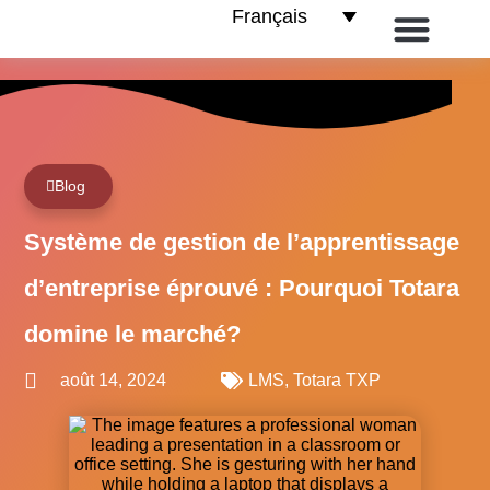
Français
E-commerce pour les LMS
Les partenaires
Contactez-nous
Blog
Système de gestion de l’apprentissage
d’entreprise éprouvé : Pourquoi Totara
domine le marché?
août 14, 2024
LMS
,
Totara TXP