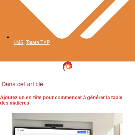
LMS
,
Totara TXP
Dans cet article
Ajoutez un en-tête pour commencer à générer la table
des matières