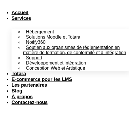
Aller
au
Accueil
contenu
Services
Hébergement
Solutions Moodle et Totara
Notify360
Soutien aux organismes de réglementation en
matière de formation, de conformité et d’intégration
Support
Développement et Intégration
Conception Web et Artistique
Totara
E-commerce pour les LMS
Les partenaires
Blog
À propos
Contactez-nous