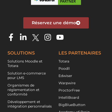
Réservez une démo
SOLUTIONS
LES PARTENAIRES
Solutions Moodle et
Totara
Totara
Poodll
Solution e-commerce
Edwiser
pour LMS
Warpwire
Organismes de
réglementation et
ProctorFree
conformité
IntelliBoard
Développement et
BigBlueButton
intégration personnalisés
Academy of Brain