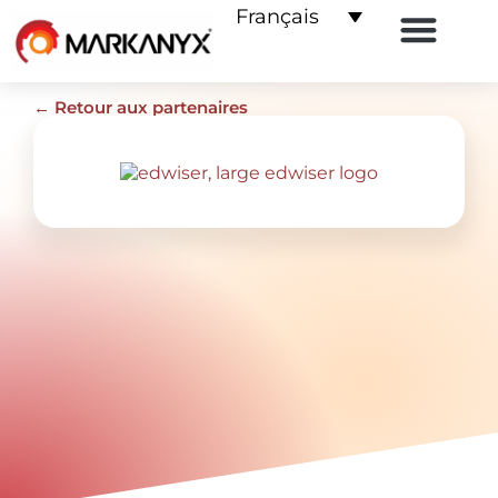
Français
E-commerce pour les LMS
Les partenaires
Contactez-nous
← Retour aux partenaires