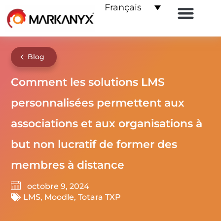
Français
E-commerce pour les LMS
Les partenaires
Contactez-nous
Blog
Comment les solutions LMS
personnalisées permettent aux
associations et aux organisations à
but non lucratif de former des
membres à distance
octobre 9, 2024
LMS
,
Moodle
,
Totara TXP