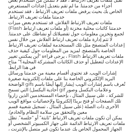
تقبل ملفات تعريف الارتباط ، فقد لا تتمكن من استخدام بعض
أجزاء من خدمتنا. ما لم تقم بتعديل إعدادات المستعرض
الخاص بك بحيث يرفض ملفات تعريف الارتباط ، فقد تستخدم
خدمتنا ملفات تعريف الارتباط.
ملفات تعريف الارتباط الفلاش. قد تستخدم بعض ميزات
خدمتنا كائنات محلية مخزنة (أو ملفات تعريف ارتباط Flash)
لجمع وتخزين معلومات حول تفضيلاتك أو نشاطك على خدمتنا.
لا تتم إدارة ملفات تعريف ارتباط الفلاش من خلال نفس
إعدادات المتصفح مثل تلك المستخدمة لملفات تعريف الارتباط
الخاصة بالمتصفح. لمزيد من المعلومات حول كيفية حذف
ملفات تعريف الارتباط Flash ، يرجى قراءة “أين يمكنني تغيير
الإعدادات لتعطيل أو حذف الكائنات المشتركة المحلية؟” متاح
في هذا الرابط.
إشارات الويب. قد تحتوي أقسام معينة من خدمتنا ورسائل
البريد الإلكتروني الخاصة بنا على ملفات إلكترونية صغيرة
تُعرف باسم إشارات الويب (يشار إليها أيضًا باسم gifs الواضحة
وعلامات البكسل وصور gif أحادية البكسل) التي تسمح
للشركة ، على سبيل المثال ، بإحصاء المستخدمين الذين زاروا
تلك الصفحات أو فتح بريدًا إلكترونيًا ولإحصائيات مواقع الويب
الأخرى ذات الصلة (على سبيل المثال ، تسجيل شعبية قسم
معين والتحقق من سلامة النظام والخادم).
يمكن أن تكون ملفات تعريف الارتباط “ثابتة” أو “جلسة”. تظل
ملفات تعريف الارتباط الدائمة على جهاز الكمبيوتر الشخصي أو
الجهاز المحمول الخاص بك عندما تكون غير متصل بالإنترنت ،