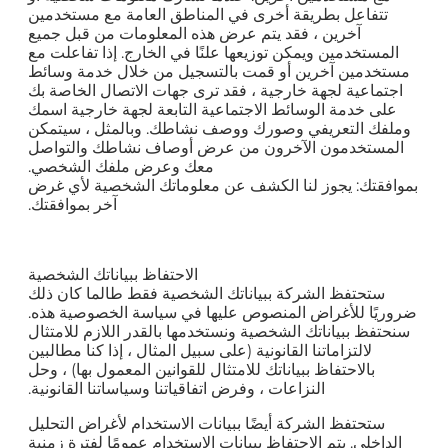
تتفاعل بطريقة أخرى في المناطق العامة مع مستخدمين
آخرين ، فقد يتم عرض هذه المعلومات من قبل جميع
المستخدمين ويمكن توزيعها علنًا في الخارج. إذا تفاعلت مع
مستخدمين آخرين أو قمت بالتسجيل من خلال خدمة وسائط
اجتماعية لجهة خارجية ، فقد ترى جهات الاتصال الخاصة بك
على خدمة الوسائط الاجتماعية التابعة لجهة خارجية اسمك
وملفك التعريفي وصورك ووصف نشاطك. وبالمثل ، سيتمكن
المستخدمون الآخرون من عرض أوصاف نشاطك والتواصل
معك وعرض ملفك الشخصي.
بموافقتك: يجوز لنا الكشف عن معلوماتك الشخصية لأي غرض
آخر بموافقتك.
الاحتفاظ ببياناتك الشخصية
ستحتفظ الشركة ببياناتك الشخصية فقط طالما كان ذلك
ضروريًا للأغراض المنصوص عليها في سياسة الخصوصية هذه.
سنحتفظ ببياناتك الشخصية ونستخدمها بالقدر اللازم للامتثال
لالتزاماتنا القانونية (على سبيل المثال ، إذا كنا مطالبين
بالاحتفاظ ببياناتك للامتثال للقوانين المعمول بها) ، وحل
النزاعات ، وفرض اتفاقياتنا وسياساتنا القانونية.
ستحتفظ الشركة أيضًا ببيانات الاستخدام لأغراض التحليل
الداخلي. يتم الاحتفاظ ببيانات الاستخدام عمومًا لفترة زمنية