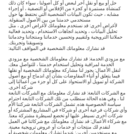
حل أو بيع أو نقل آخر لبعض أو كل أصولنا ، سواء كان ذلك
كمنشأة مستمرة أو كجزء من الإفلاس أو التصفية ، أو إجراء
مشابه ، حيث تكون البيانات الشخصية التي نحتفظ بها حول
مستخدمي خدمتنا من بين الأصول المنقولة.
لأغراض أخرى: قد نستخدم معلوماتك لأغراض أخرى ، مثل
تحليل البيانات ، وتحديد اتجاهات الاستخدام ، وتحديد فعالية
حملاتنا الترويجية ولتقييم وتحسين خدماتنا ومنتجاتنا وخدماتنا
وتسويقنا وتجربتك.
قد نشارك معلوماتك الشخصية في المواقف التالية:
مع مزودي الخدمة: قد نشارك معلوماتك الشخصية مع مزودي
الخدمة لمراقبة وتحليل استخدام خدمتنا ، للتواصل معك.
لنقل الأعمال: يجوز لنا مشاركة معلوماتك الشخصية أو نقلها
فيما يتعلق أو أثناء المفاوضات بشأن أي اندماج أو بيع أصول
الشركة أو تمويل أو الاستحواذ على كل أو جزء من أعمالنا إلى
شركة أخرى.
مع الشركات التابعة: قد نشارك معلوماتك مع الشركات التابعة
لنا ، وفي هذه الحالة سنطلب من تلك الشركات التابعة احترام
سياسة الخصوصية هذه. تشمل الشركات التابعة شركتنا الأم
وأي شركات فرعية أخرى أو شركاء في المشاريع المشتركة أو
شركات أخرى نسيطر عليها أو تخضع لسيطرة مشتركة معنا.
مع شركاء الأعمال: قد نشارك معلوماتك مع شركائنا في العمل
لنقدم لك منتجات أو خدمات أو عروض ترويجية معينة.
مع مستخدمين آخرين: عندما تشارك معلومات شخصية أو