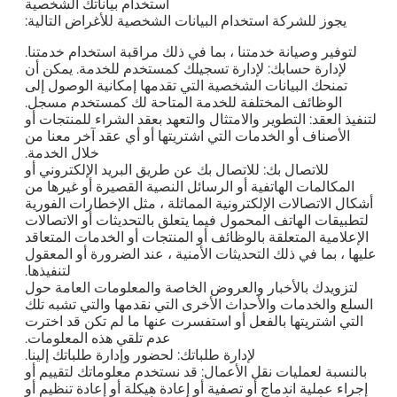
استخدام بياناتك الشخصية
يجوز للشركة استخدام البيانات الشخصية للأغراض التالية:
لتوفير وصيانة خدمتنا ، بما في ذلك مراقبة استخدام خدمتنا.
لإدارة حسابك: لإدارة تسجيلك كمستخدم للخدمة. يمكن أن
تمنحك البيانات الشخصية التي تقدمها إمكانية الوصول إلى
الوظائف المختلفة للخدمة المتاحة لك كمستخدم مسجل.
لتنفيذ العقد: التطوير والامتثال والتعهد بعقد الشراء للمنتجات أو
الأصناف أو الخدمات التي اشتريتها أو أي عقد آخر معنا من
خلال الخدمة.
للاتصال بك: للاتصال بك عن طريق البريد الإلكتروني أو
المكالمات الهاتفية أو الرسائل النصية القصيرة أو غيرها من
أشكال الاتصالات الإلكترونية المماثلة ، مثل الإخطارات الفورية
لتطبيقات الهاتف المحمول فيما يتعلق بالتحديثات أو الاتصالات
الإعلامية المتعلقة بالوظائف أو المنتجات أو الخدمات المتعاقد
عليها ، بما في ذلك التحديثات الأمنية ، عند الضرورة أو المعقول
لتنفيذها.
لتزويدك بالأخبار والعروض الخاصة والمعلومات العامة حول
السلع والخدمات والأحداث الأخرى التي نقدمها والتي تشبه تلك
التي اشتريتها بالفعل أو استفسرت عنها ما لم تكن قد اخترت
عدم تلقي هذه المعلومات.
لإدارة طلباتك: لحضور وإدارة طلباتك إلينا.
بالنسبة لعمليات نقل الأعمال: قد نستخدم معلوماتك لتقييم أو
إجراء عملية اندماج أو تصفية أو إعادة هيكلة أو إعادة تنظيم أو