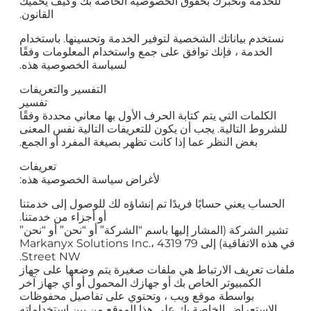
للخدمة وتخبرك بحقوق الخصوصية الخاصة بك وكيف يحميك
القانون.
نستخدم بياناتك الشخصية لتوفير الخدمة وتحسينها. باستخدام
الخدمة ، فإنك توافق على جمع واستخدام المعلومات وفقًا
لسياسة الخصوصية هذه.
التفسير والتعريفات
تفسير
الكلمات التي يتم كتابة الحرف الأول بها معاني محددة وفقًا
للشروط التالية. يجب أن يكون للتعريفات التالية نفس المعنى
بغض النظر عما إذا كانت تظهر بصيغة المفرد أو الجمع.
تعريفات
لأغراض سياسة الخصوصية هذه:
الحساب يعني حسابًا فريدًا تم إنشاؤه لك للوصول إلى خدمتنا
أو أجزاء من خدمتنا.
تشير الشركة (المشار إليها باسم “الشركة” أو “نحن” أو “نحن”
في هذه الاتفاقية) إلى Markanyx Solutions Inc.، 4319 79
Street NW.
ملفات تعريف الارتباط هي ملفات صغيرة يتم وضعها على جهاز
الكمبيوتر الخاص بك أو جهازك المحمول أو أي جهاز آخر
بواسطة موقع ويب ، وتحتوي على تفاصيل محفوظات
الاستعراض الخاصة بك على هذا الموقع من بين استخداماته