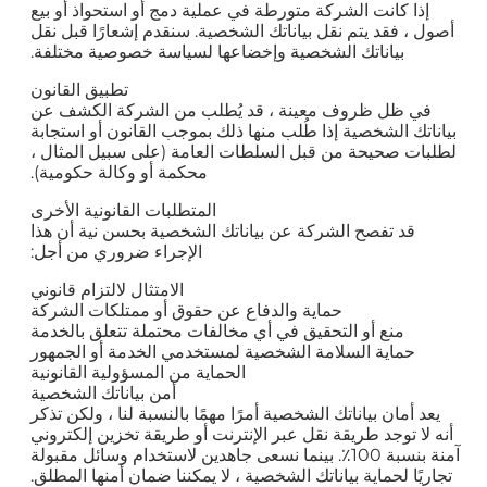
إذا كانت الشركة متورطة في عملية دمج أو استحواذ أو بيع
أصول ، فقد يتم نقل بياناتك الشخصية. سنقدم إشعارًا قبل نقل
بياناتك الشخصية وإخضاعها لسياسة خصوصية مختلفة.
تطبيق القانون
في ظل ظروف معينة ، قد يُطلب من الشركة الكشف عن
بياناتك الشخصية إذا طُلب منها ذلك بموجب القانون أو استجابة
لطلبات صحيحة من قبل السلطات العامة (على سبيل المثال ،
محكمة أو وكالة حكومية).
المتطلبات القانونية الأخرى
قد تفصح الشركة عن بياناتك الشخصية بحسن نية أن هذا
الإجراء ضروري من أجل:
الامتثال لالتزام قانوني
حماية والدفاع عن حقوق أو ممتلكات الشركة
منع أو التحقيق في أي مخالفات محتملة تتعلق بالخدمة
حماية السلامة الشخصية لمستخدمي الخدمة أو الجمهور
الحماية من المسؤولية القانونية
أمن بياناتك الشخصية
يعد أمان بياناتك الشخصية أمرًا مهمًا بالنسبة لنا ، ولكن تذكر
أنه لا توجد طريقة نقل عبر الإنترنت أو طريقة تخزين إلكتروني
آمنة بنسبة 100٪. بينما نسعى جاهدين لاستخدام وسائل مقبولة
تجاريًا لحماية بياناتك الشخصية ، لا يمكننا ضمان أمنها المطلق.