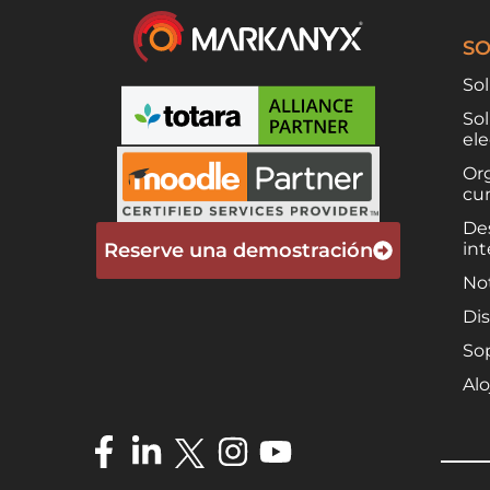
SO
So
So
ele
Or
cu
Des
in
Reserve una demostración
No
Dis
Sop
Al