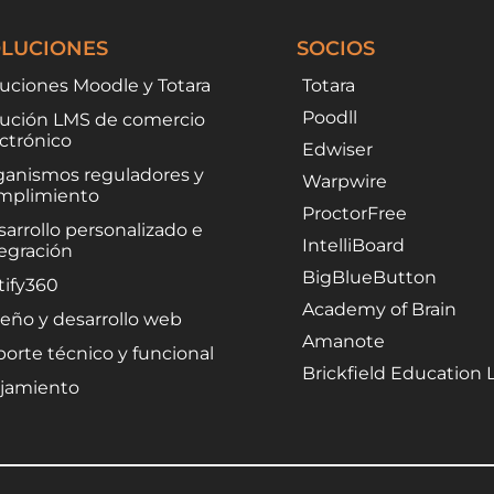
LUCIONES
SOCIOS
luciones Moodle y Totara
Totara
Poodll
lución LMS de comercio
ctrónico
Edwiser
ganismos reguladores y
Warpwire
mplimiento
ProctorFree
arrollo personalizado e
IntelliBoard
tegración
BigBlueButton
tify360
Academy of Brain
eño y desarrollo web
Amanote
orte técnico y funcional
Brickfield Education 
ojamiento